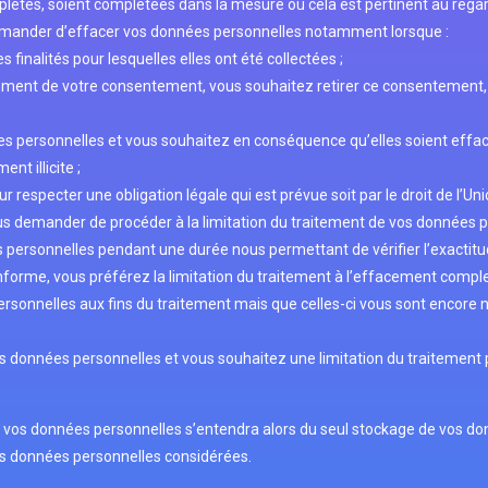
lètes, soient complétées dans la mesure où cela est pertinent au regard
emander d’effacer vos données personnelles notamment lorsque :
 finalités pour lesquelles elles ont été collectées ;
ement de votre consentement, vous souhaitez retirer ce consentement, et
s personnelles et vous souhaitez en conséquence qu’elles soient effac
nt illicite ;
especter une obligation légale qui est prévue soit par le droit de l’Uni
us demander de procéder à la limitation du traitement de vos données p
personnelles pendant une durée nous permettant de vérifier l’exactitude
forme, vous préférez la limitation du traitement à l’effacement compl
sonnelles aux fins du traitement mais que celles-ci vous sont encore né
 données personnelles et vous souhaitez une limitation du traitement pe
 de vos données personnelles s’entendra alors du seul stockage de vos 
les données personnelles considérées.