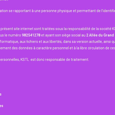
ion se rapportant à une personne physique et permettant de l’identifier
résent site internet sont traitées sous la responsabilité de la société K
ous le numéro
982541278
et ayant son siège social au
2 Allée du Grand
’informatique, aux ﬁchiers et aux libertés, dans sa version actuelle, ainsi
tement des données à caractère personnel et à la libre circulation de c
personnelles, KSTL est donc responsable de traitement.
s
es