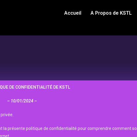
Accueil
A Propos de KSTL
QUE DE CONFIDENTIALITÉ DE KSTL
– 10/01/2024 –
 privée.
t la présente politique de confidentialité pour comprendre comment son
ernet.