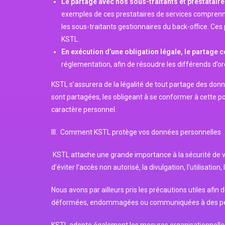
Le partage avec nos sous-traitants et prestatair
exemples de ces prestataires de services comprenne
les sous-traitants gestionnaires du back-office. Ce
KSTL.
En exécution d’une obligation légale, le partage
réglementation, afin de résoudre les différends d’ord
KSTL s’assurera de la légalité de tout partage des don
sont partagées, les obligeant à se conformer à cette po
caractère personnel.
III. Comment KSTL protège vos données personnelles
KSTL attache une grande importance à la sécurité de v
d’éviter l’accès non autorisé, la divulgation, l’utilisati
Nous avons par ailleurs pris les précautions utiles afi
déformées, endommagées ou communiquées à des per