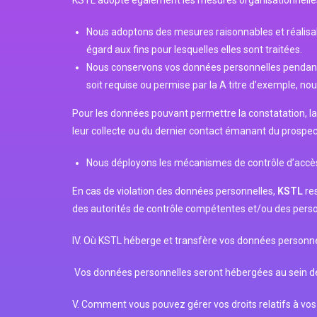
KSTL adopte également les mesures organisationnelles
Nous adoptons des mesures raisonnables et réalisable
égard aux fins pour lesquelles elles sont traitées.
Nous conservons vos données personnelles pendant l
soit requise ou permise par la A titre d’exemple, 
Pour les données pouvant permettre la constatation, la
leur collecte ou du dernier contact émanant du prospect
Nous déployons les mécanismes de contrôle d’accès 
En cas de violation des données personnelles,
KSTL
re
des autorités de contrôle compétentes et/ou des pers
IV. Où KSTL héberge et transfère vos données personne
Vos données personnelles seront hébergées au sein de
V. Comment vous pouvez gérer vos droits relatifs à vo