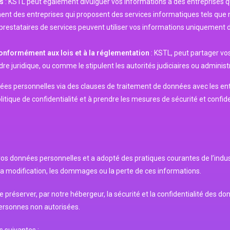
es
: KSTL peut également divulguer vos informations à des entreprises q
nt des entreprises qui proposent des services informatiques tels que no
s prestataires de services peuvent utiliser vos informations uniquement 
 conformément aux lois et à la réglementation
: KSTL, peut partager vos
re juridique, ou comme le stipulent les autorités judiciaires ou administ
nées personnelles via des clauses de traitement de données avec les en
litique de confidentialité et à prendre les mesures de sécurité et confi
os données personnelles et a adopté des pratiques courantes de l’indus
on, la modification, les dommages ou la perte de ces informations.
n de préserver, par notre hébergeur, la sécurité et la confidentialité de
sonnes non autorisées.