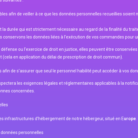
 suivantes :
s afin de veiller à ce que les données personnelles recueillies soient 
a durée qui est strictement nécessaire au regard de la finalité du tra
nous conservons les données liées à l’exécution de vos commandes pour 
 défense ou l’exercice de droit en justice, elles peuvent être conserv
 (cela en application du délai de prescription de droit commun).
afin de s’assurer que seul le personnel habilité peut accéder à vos do
spectera les exigences légales et réglementaires applicables à la notifi
onnes concernées.
lles
s infrastructures d’hébergement de notre hébergeur, situé en E
urope
.
s données personnelles